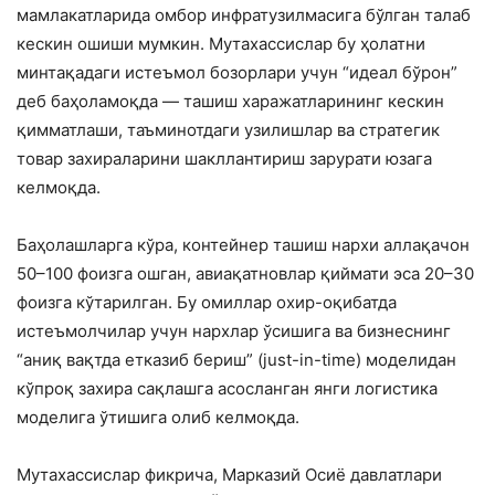
мамлакатларида омбор инфратузилмасига бўлган талаб
кескин ошиши мумкин. Мутахассислар бу ҳолатни
минтақадаги истеъмол бозорлари учун “идеал бўрон”
деб баҳоламоқда — ташиш харажатларининг кескин
қимматлаши, таъминотдаги узилишлар ва стратегик
товар захираларини шакллантириш зарурати юзага
келмоқда.
Баҳолашларга кўра, контейнер ташиш нархи аллақачон
50–100 фоизга ошган, авиақатновлар қиймати эса 20–30
фоизга кўтарилган. Бу омиллар охир-оқибатда
истеъмолчилар учун нархлар ўсишига ва бизнеснинг
“аниқ вақтда етказиб бериш” (just-in-time) моделидан
кўпроқ захира сақлашга асосланган янги логистика
моделига ўтишига олиб келмоқда.
Мутахассислар фикрича, Марказий Осиё давлатлари