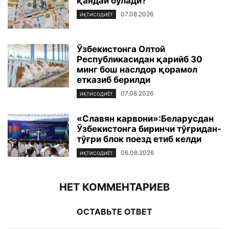
қандай бўлади?
07.08.2026
ИҚТИСОДИЁТ
Ўзбекистонга Олтой
Республикасидан қарийб 30
минг бош наслдор қорамол
етказиб берилди
07.08.2026
ИҚТИСОДИЁТ
«Славян карвони»:Беларусдан
Ўзбекистонга биринчи тўғридан-
тўғри блок поезд етиб келди
06.08.2026
ИҚТИСОДИЁТ
НЕТ КОММЕНТАРИЕВ
ОСТАВЬТЕ ОТВЕТ