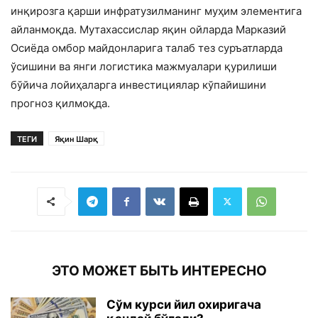
инқирозга қарши инфратузилманинг муҳим элементига
айланмоқда. Мутахассислар яқин ойларда Марказий
Осиёда омбор майдонларига талаб тез суръатларда
ўсишини ва янги логистика мажмуалари қурилиши
бўйича лойиҳаларга инвестициялар кўпайишини
прогноз қилмоқда.
ТЕГИ
Яқин Шарқ
ЭТО МОЖЕТ БЫТЬ ИНТЕРЕСНО
Сўм курси йил охиригача