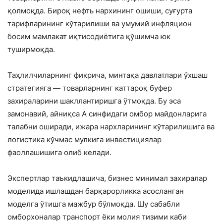
қолмоқда. Бироқ нефть нархининг ошиши, суғурта
тарифларининг кўтарилиши ва умумий инфляцион
босим мамлакат иқтисодиётига қўшимча юк
туширмоқда.
Таҳлилчиларнинг фикрича, минтақа давлатлари ўхшаш
стратегияга — товарларнинг каттароқ буфер
захираларини шакллантиришга ўтмоқда. Бу эса
замонавий, айниқса А синфидаги омбор майдонларига
талабни оширади, ижара нархларининг кўтарилишига ва
логистика кўчмас мулкига инвестициялар
фаоллашишига олиб келади.
Экспертлар таъкидлашича, бизнес минимал захиралар
моделида ишлашдан барқарорликка асосланган
моделга ўтишга мажбур бўлмоқда. Шу сабабли
омборхоналар транспорт ёки молия тизими каби