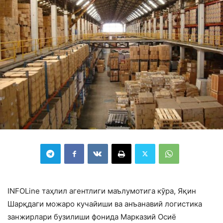
INFOLine таҳлил агентлиги маълумотига кўра, Яқин
Шарқдаги можаро кучайиши ва анъанавий логистика
занжирлари бузилиши фонида Марказий Осиё