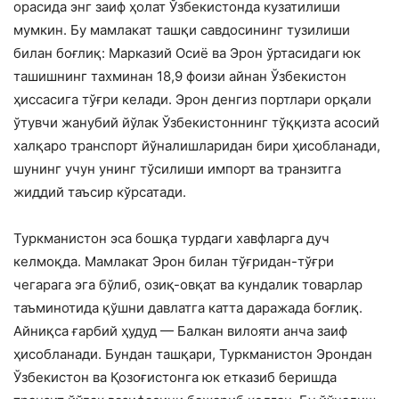
орасида энг заиф ҳолат Ўзбекистонда кузатилиши
мумкин. Бу мамлакат ташқи савдосининг тузилиши
билан боғлиқ: Марказий Осиё ва Эрон ўртасидаги юк
ташишнинг тахминан 18,9 фоизи айнан Ўзбекистон
ҳиссасига тўғри келади. Эрон денгиз портлари орқали
ўтувчи жанубий йўлак Ўзбекистоннинг тўққизта асосий
халқаро транспорт йўналишларидан бири ҳисобланади,
шунинг учун унинг тўсилиши импорт ва транзитга
жиддий таъсир кўрсатади.
Туркманистон эса бошқа турдаги хавфларга дуч
келмоқда. Мамлакат Эрон билан тўғридан-тўғри
чегарага эга бўлиб, озиқ-овқат ва кундалик товарлар
таъминотида қўшни давлатга катта даражада боғлиқ.
Айниқса ғарбий ҳудуд — Балкан вилояти анча заиф
ҳисобланади. Бундан ташқари, Туркманистон Эрондан
Ўзбекистон ва Қозоғистонга юк етказиб беришда