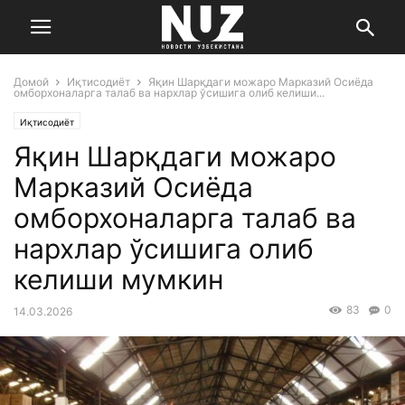
Домой
Иқтисодиёт
Яқин Шарқдаги можаро Марказий Осиёда
омборхоналарга талаб ва нархлар ўсишига олиб келиши...
Иқтисодиёт
Яқин Шарқдаги можаро
Марказий Осиёда
омборхоналарга талаб ва
нархлар ўсишига олиб
келиши мумкин
83
0
14.03.2026