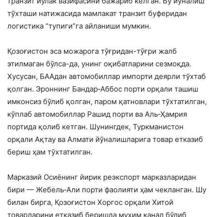
транзит йўлак вазифасини бажариб келган. Бу йўналиш
тўхташи натижасида мамлакат транзит буферидан
логистика “тупиги”га айланиши мумкин.
Қозоғистон эса можарога тўғридан-тўғри жалб
этилмаган бўлса-да, унинг оқибатларини сезмоқда.
Хусусан, БААдан автомобиллар импорти деярли тўхтаб
қолган. Эроннинг Бандар‑Аббос порти орқали ташиш
имконсиз бўлиб қолган, паром қатновлари тўхтатилган,
кўплаб автомобиллар Рашид порти ва Аль‑Ҳамрия
портида қолиб кетган. Шунингдек, Туркманистон
орқали Ақтау ва Алмати йўналишларига товар етказиб
бериш ҳам тўхтатилган.
Марказий Осиёнинг йирик реэкспорт марказларидан
бири — Жебель‑Али порти фаолияти ҳам чекланган. Шу
билан бирга, Қозоғистон Хоргос орқали Хитой
товарларини етказиб беришда муҳим канал бўлиб