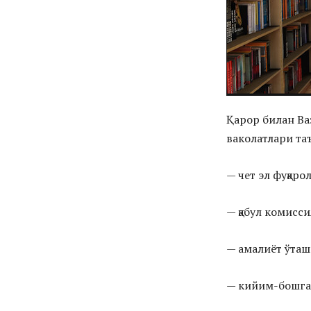
Қарор билан Ва
ваколатлари та
— чет эл фуқар
— қабул комисс
— амалиёт ўташ
— кийим-бошга