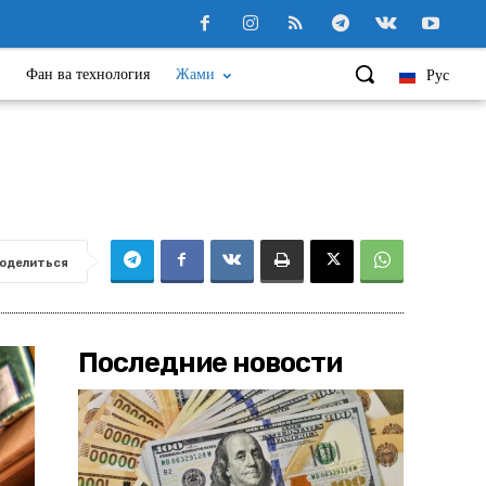
Фан ва технология
Жами
Рус
оделиться
Последние новости