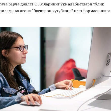
гача барча давлат ОТМларнинг ўқув адабиётлари тўлиқ
илади ва ягона “Электрон кутубхона” платформаси ишга