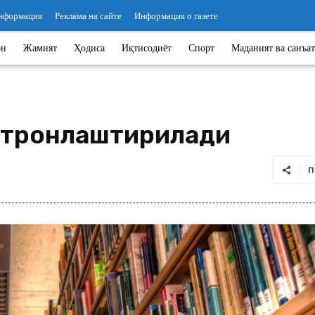
информация
Реклама на сайте
Информация о газете
он
Жамият
Ҳодиса
Иқтисодиёт
Спорт
Маданият ва санъат
ектронлаштирилади
П