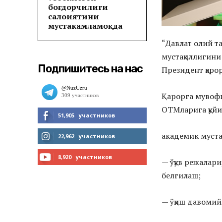
боғдорчилиги
салоҳиятини
мустаҳкамламоқда
“Давлат олий т
мустақиллигини
Подпишитесь на нас
Президент қарор
Қарорга мувофи
ОТМларига қуйи
51,905
участников
МНЕ НРАВИТСЯ
академик муста
22,962
участников
ЧИТАТЬ
8,920
участников
— ўқув режалар
белгилаш;
ПОДПИСАТЬСЯ
— ўқиш давоми