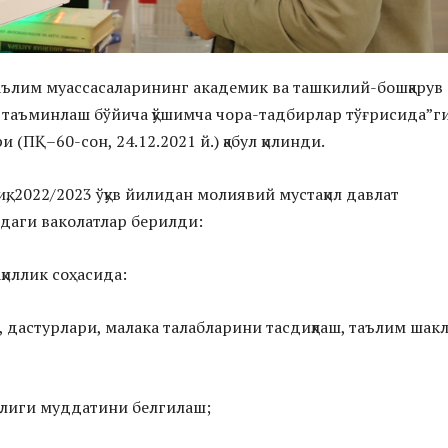
аълим муассасаларининг академик ва ташкилий-бошқарув
 таъминлаш бўйича қўшимча чора-тадбирлар тўғрисида”г
и (ПҚ–60-сон, 24.12.2021 й.) қабул қилинди.
қ, 2022/2023 ўқув йилидан молиявий мустақил давлат
даги ваколатлар берилди:
қиллик соҳасида:
и, дастурлари, малака талабларини тасдиқлаш, таълим шак
йлиги муддатини белгилаш;