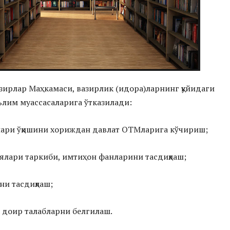
зирлар Маҳкамаси, вазирлик (идора)ларнинг қуйидаги
ълим муассасаларига ўтказилади:
олари ўқишини хориждан давлат ОТМларига кўчириш;
иялари таркиби, имтиҳон фанларини тасдиқлаш;
ни тасдиқлаш;
 доир талабларни белгилаш.