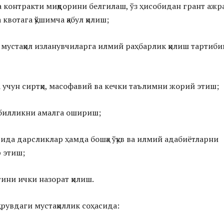
 контракти миқдорини белгилаш, ўз ҳисобидан грант ажр
квотага қўшимча қабул қилиш;
 мустақил изланувчиларга илмий раҳбарлик қилиш тартиб
 учун сиртқи, масофавий ва кечки таълимни жорий этиш;
билликни амалга ошириш;
сида дарсликлар ҳамда бошқа ўқув ва илмий адабиётларни
 этиш;
ини ички назорат қилиш.
рувдаги мустақиллик соҳасида: