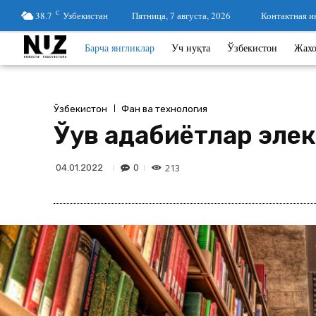
38.7
C
Узбекистан
Пятница, 7 августа, 2026
Контактная 
Барча янгликлар
Уч нуқта
Ўзбекистон
Жах
Ўзбекистон
Фан ва технология
Ўқув адабиётлар эл
213
0
04.01.2022