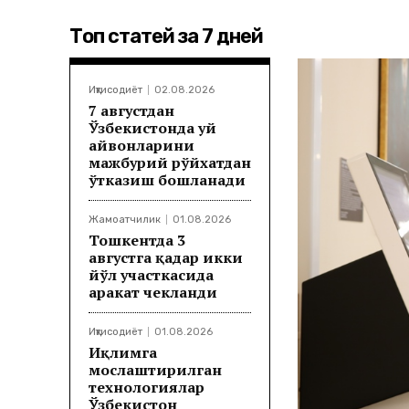
Топ статей за 7 дней
Иқтисодиёт
02.08.2026
7 августдан
Ўзбекистонда уй
ҳайвонларини
мажбурий рўйхатдан
ўтказиш бошланади
Жамоатчилик
01.08.2026
Тошкентда 3
августга қадар икки
йўл участкасида
ҳаракат чекланди
Иқтисодиёт
01.08.2026
Иқлимга
мослаштирилган
технологиялар
Ўзбекистон