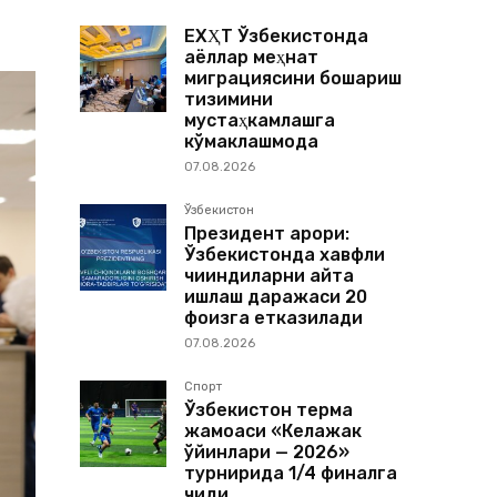
ЕХҲТ Ўзбекистонда
аёллар меҳнат
миграциясини бошқариш
тизимини
мустаҳкамлашга
кўмаклашмоқда
07.08.2026
Ўзбекистон
Президент қарори:
Ўзбекистонда хавфли
чиқиндиларни қайта
ишлаш даражаси 20
фоизга етказилади
07.08.2026
Спорт
Ўзбекистон терма
жамоаси «Келажак
ўйинлари — 2026»
турнирида 1/4 финалга
чиқди