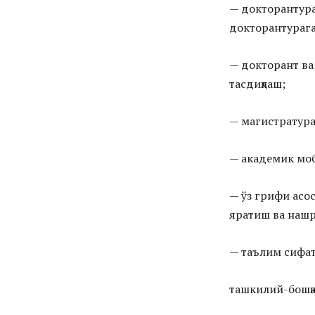
— докторантура
докторантурага 
— докторант ва
тасдиқлаш;
— магистратура
— академик мо
— ўз грифи асо
яратиш ва нашр
— таълим сифат
ташкилий-бошқа