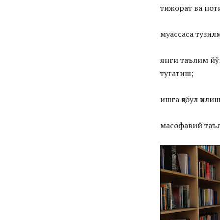
тижорат ва нот
муассаса тузил
янги таълим й
тугатиш;
ишга қабул қили
масофавий таъ