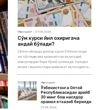
Иқтисодиёт
07.08.2026
Сўм курси йил охиригача
қандай бўлади?
Сўнгги ойларда доллар курси Ўзбекистонда
энг кўп муҳокама қилинаётган иқтисодий
мавзулардан бири бўлиб қолмоқда. Халқаро
молия ташкилотлари мамлакат иқтисодиёти...
Иқтисодиёт
Ўзбекистонга Олтой
Республикасидан қарийб
30 минг бош наслдор
қорамол етказиб берилди
07.08.2026