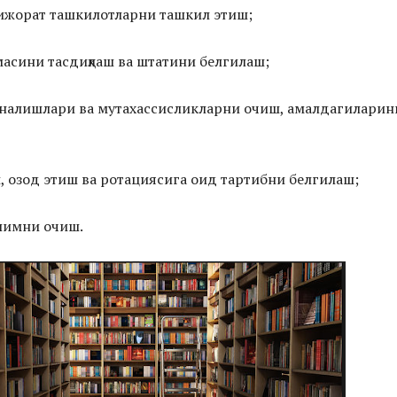
ижорат ташкилотларни ташкил этиш;
масини тасдиқлаш ва штатини белгилаш;
ўналишлари ва мутахассисликларни очиш, амалдагиларин
ш, озод этиш ва ротациясига оид тартибни белгилаш;
лимни очиш.