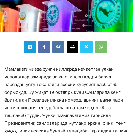
Мамлакатимизда сўнги йилларда кечаётган улкан
ислоҳотлар замирида аввало, инсон қадри барча
нарсадан устун эканлиги асосий хусусият касб этиб
бормоқда. Бу жиҳат 19 октябрь куни ОАВларида кенг
ёритилган Президентликка номзодларнинг вакиллари
иштирокидаги теледебатларида ҳам яққол кўзга
ташланиб турди. Чунки, мамлакатимиз тарихида
Президентлик сайловларида мутлақо эркин, очиқ, тенг
ҳуқуқлилик асосида бундай теледебатлар олдин ташкил