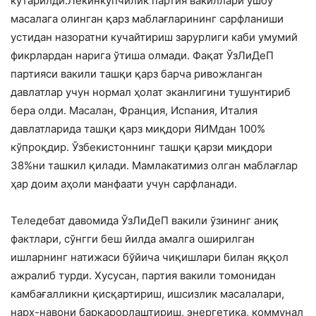
кўтарилди.Лекинкўпчилик партия вакиллари ушбу
масалага олинган қарз маблағларининг сарфланиши
устидан назоратни кучайтириш зарурлиги каби умумий
фикрлардан нарига ўтиша олмади. Фақат ЎзЛиДеП
партияси вакили ташқи қарз барча ривожланган
давлатлар учун нормал ҳолат эканлигини тушунтириб
бера олди. Масалан, Франция, Испания, Италия
давлатларида ташқи қарз миқдори ЯИМдан 100%
кўпроқдир. Ўзбекистоннинг ташқи қарзи миқдори
38%ни ташкил қилади. Мамлакатимиз олган маблағлар
ҳар доим аҳоли манфаати учун сарфланади.
Теледебат давомида ЎзЛиДеП вакили ўзининг аниқ
фактлари, сўнгги беш йилда амалга оширилган
ишларнинг натижаси бўйича чиқишлари билан яққол
ажралиб турди. Хусусан, партия вакили томонидан
камбағалликни қисқартириш, ишсизлик масалалари,
нарх-навони барқарорлаштириш, энергетика, коммунал