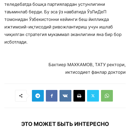
теледебатда бошқа партиялардан устунлигини
таъминлаб берди. Бу эса ўз навбатида ЎзЛиДеП
томонидан Ўзбекистонни кейинги беш йилликда
ижтимоий-иқтисодий ривожлантириш учун ишлаб
чиқилган стратегия мукаммал эканлигини яна бир бор
исботлади.
Бахтиер МАХКАМОВ, ТАТУ ректори,
иктисодиет фанлар доктори
ЭТО МОЖЕТ БЫТЬ ИНТЕРЕСНО