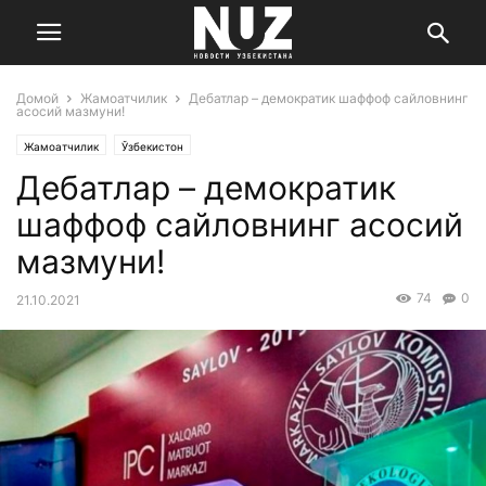
Домой
Жамоатчилик
Дебатлар – демократик шаффоф сайловнинг
асосий мазмуни!
Жамоатчилик
Ўзбекистон
Дебатлар – демократик
шаффоф сайловнинг асосий
мазмуни!
74
0
21.10.2021