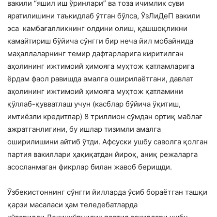
вакили “яшил иш ўринлари” ва тоза ичимлик суви
яратилишини таъкидлаб ўтган бўлса, ЎзЛиДеП вакили
эса камбағалликнинг олдини олиш, қашшоқликни
камайтириш бўйича сўнгги бир неча йил мобайнида
маҳаллаларнинг темир дафтарларига киритилган
аҳолининг ижтимоий ҳимояга муҳтож қатламларига
ёрдам фаол равишда амалга оширилаётгани, давлат
аҳолининг ижтимоий ҳимояга муҳтож қатламини
қўллаб-қувватлаш учун (касблар бўйича ўқитиш,
имтиёзли кредитлар) 8 триллион сўмдан ортиқ маблағ
ажратганлигини, бу ишлар тизимли амалга
оширилишини айтиб ўтди. Афсуски ушбу саволга қолган
партия вакиллари ҳақиқатдан йироқ, аниқ режаларга
асосланмаган фикрлар билан жавоб беришди.
Ўзбекистоннинг сўнгги йилларда ўсиб бораётган ташқи
қарзи масаласи ҳам теледебатларда