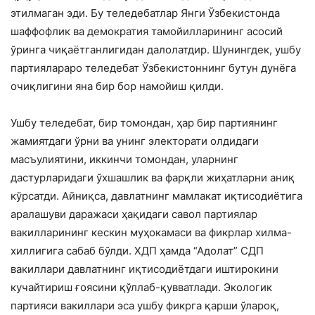
этилмаган эди. Бу теледебатлар Янги Ўзбекистонда
шаффофлик ва демократия тамойилларининг асосий
ўринга чиқаётганлигидан далолатдир. Шунингдек, ушбу
партиялараро теледебат Ўзбекистоннинг бутун дунёга
очиқлигини яна бир бор намойиш қилди.
Ушбу теледебат, бир томондан, ҳар бир партиянинг
жамиятдаги ўрни ва унинг электорати олдидаги
масъулиятини, иккинчи томондан, уларнинг
дастурларидаги ўхшашлик ва фарқли жиҳатларни аниқ
кўрсатди. Айниқса, давлатнинг мамлакат иқтисодиётига
аралашуви даражаси ҳақидаги савол партиялар
вакилларининг кескин муҳокамаси ва фикрлар хилма-
хиллигига сабаб бўлди. ХДП ҳамда “Адолат” СДП
вакиллари давлатнинг иқтисодиётдаги иштирокини
кучайтириш ғоясини қўллаб-қувватлади. Экологик
партияси вакиллари эса ушбу фикрга қарши ўлароқ,