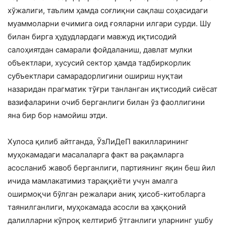
хўжалиги, таълим ҳамда соғлиқни сақлаш соҳасидаги
муаммоларни ечимига оид ғояларни илгари сурди. Шу
билан бирга ҳудудлардаги мавжуд иқтисодий
салоҳиятдан самарали фойдаланиш, давлат мулки
объектлари, хусусий сектор ҳамда тадбиркорлик
субъектлари самарадорлигини ошириш нуқтаи
назаридан прагматик тўғри танланган иқтисодий сиёсат
вазифаларини очиб берганлиги билан ўз фаоллигини
яна бир бор намойиш этди.
Хулоса қилиб айтганда, ЎзЛиДеП вакилларининг
муҳокамадаги масалаларга факт ва рақамларга
асосланиб жавоб берганлиги, партиянинг яқин беш йил
ичида мамлакатимиз тараққиёти учун амалга
оширмоқчи бўлган режалари аниқ ҳисоб-китобларга
таянилганлиги, муҳокамада асосли ва ҳаққоний
далилларни кўпроқ келтириб ўтганлиги уларнинг ушбу