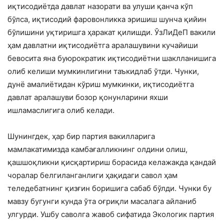
иқтисодиётда давлат назорати ва улуши қанча кўп
бўлса, иқтисодий фаровонликка эришиш шунча қийин
бўлишини уқтиришга ҳаракат қилишди. ЎзЛиДеП вакили
ҳам давлатни иқтисодиётга аралашувини кучайиши
бевосита яна буюрократик иқтисодиётни шаклланишига
олиб келиши мумкинлигини таъкидлаб ўтди. Чунки,
дунё амалиётидан кўриш мумкинки, иқтисодиётга
давлат аралашуви бозор қонунларини яхши
ишламаслигига олиб келади.
Шунингдек, ҳар бир партия вакилларига
мамлакатимизда камбағалликнинг олдини олиш,
қашшоқликни қисқартириш борасида келажакда қандай
чоралар белгиланганлиги ҳақидаги савол ҳам
теледебатнинг қизғин боришига сабаб бўлди. Чунки бу
мавзу бугунги кунда ўта оғриқли масалага айланиб
улгурди. Ушбу саволга жавоб сифатида Экологик партия