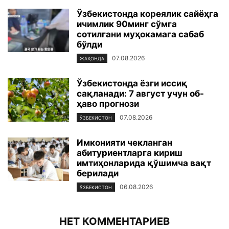
Ўзбекистонда кореялик сайёҳга
ичимлик 90минг сўмга
сотилгани муҳокамага сабаб
бўлди
07.08.2026
ЖАҲОНДА
Ўзбекистонда ёзги иссиқ
сақланади: 7 август учун об-
ҳаво прогнози
07.08.2026
ЎЗБЕКИСТОН
Имконияти чекланган
абитуриентларга кириш
имтиҳонларида қўшимча вақт
берилади
06.08.2026
ЎЗБЕКИСТОН
НЕТ КОММЕНТАРИЕВ