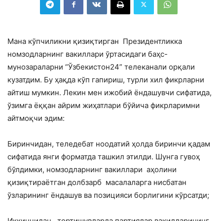
Мана кўпчиликни қизиқтирган Президентликка
номзодларнинг вакиллари ўртасидаги баҳс-
мунозараларни “Ўзбекистон24” телеканали орқали
кузатдим. Бу ҳақда кўп гапириш, турли хил фикрларни
айтиш мумкин. Лекин мен ижобий ёндашувчи сифатида,
ўзимга ёққан айрим жиҳатлари бўйича фикрларимни
айтмоқчи эдим:
Биринчидан, теледебат ноодатий ҳолда биринчи қадам
сифатида янги форматда ташкил этилди. Шунга гувоҳ
бўлдимки, номзодларнинг вакиллари аҳолини
қизиқтираётган долбзарб масалаларга нисбатан
ўзларининг ёндашув ва позицияси борлигини кўрсатди;
Иккинчидан, тортишувларда партиялар вакилларининг