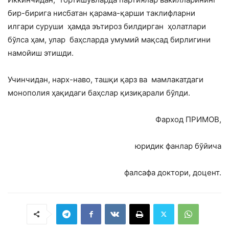
бир-бирига нисбатан қарама-қарши таклифларни
илгари суруши ҳамда эътироз билдирган ҳолатлари
бўлса ҳам, улар баҳсларда умумий мақсад бирлигини
намойиш этишди.
Учинчидан, нарх-наво, ташқи қарз ва мамлакатдаги
монополия ҳақидаги баҳслар қизиқарали бўлди.
Фарход ПРИМОВ,
юридик фанлар бўйича
фалсафа доктори, доцент.