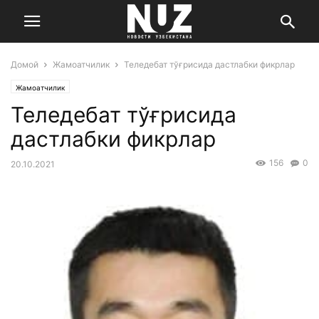
Домой
Жамоатчилик
Теледебат тўғрисида дастлабки фикрлар
Жамоатчилик
Теледебат тўғрисида
дастлабки фикрлар
156
0
20.10.2021