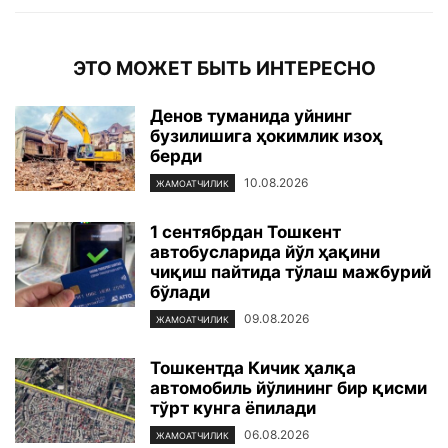
ЭТО МОЖЕТ БЫТЬ ИНТЕРЕСНО
Денов туманида уйнинг
бузилишига ҳокимлик изоҳ
берди
10.08.2026
ЖАМОАТЧИЛИК
1 сентябрдан Тошкент
автобусларида йўл ҳақини
чиқиш пайтида тўлаш мажбурий
бўлади
09.08.2026
ЖАМОАТЧИЛИК
Тошкентда Кичик ҳалқа
автомобиль йўлининг бир қисми
тўрт кунга ёпилади
06.08.2026
ЖАМОАТЧИЛИК