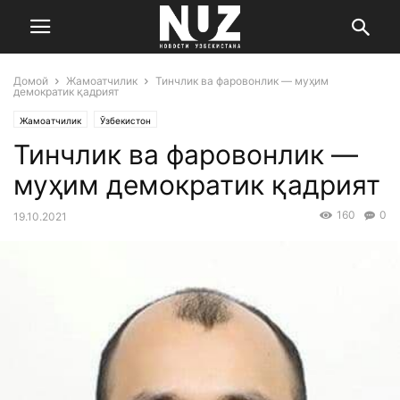
Домой
Жамоатчилик
Тинчлик ва фаровонлик — муҳим
демократик қадрият
Жамоатчилик
Ўзбекистон
Тинчлик ва фаровонлик —
муҳим демократик қадрият
160
0
19.10.2021