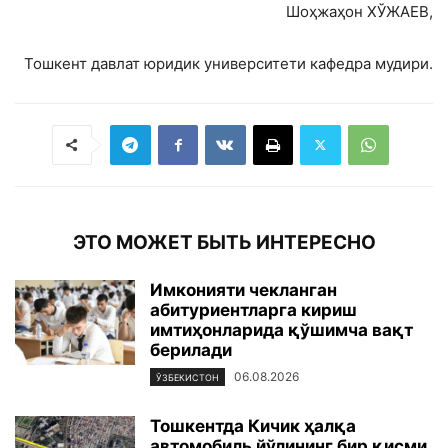
Шоҳжаҳон ХЎЖАЕВ,
Тошкент давлат юридик университети кафедра мудири.
ЭТО МОЖЕТ БЫТЬ ИНТЕРЕСНО
Имконияти чекланган
абитуриентларга кириш
имтиҳонларида қўшимча вақт
берилади
06.08.2026
ЎЗБЕКИСТОН
Тошкентда Кичик ҳалқа
автомобиль йўлининг бир қисми