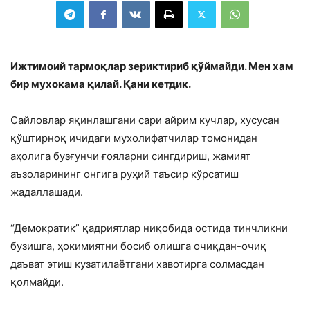
Ижтимоий тармоқлар зериктириб қўймайди. Мен хам
бир мухокама қилай. Қани кетдик.
Сайловлар яқинлашгани сари айрим кучлар, хусусан
қўштирноқ ичидаги мухолифатчилар томонидан
аҳолига бузғунчи ғояларни сингдириш, жамият
аъзоларининг онгига руҳий таъсир кўрсатиш
жадаллашади.
“Демократик” қадриятлар ниқобида остида тинчликни
бузишга, ҳокимиятни босиб олишга очиқдан-очиқ
даъват этиш кузатилаётгани хавотирга солмасдан
қолмайди.