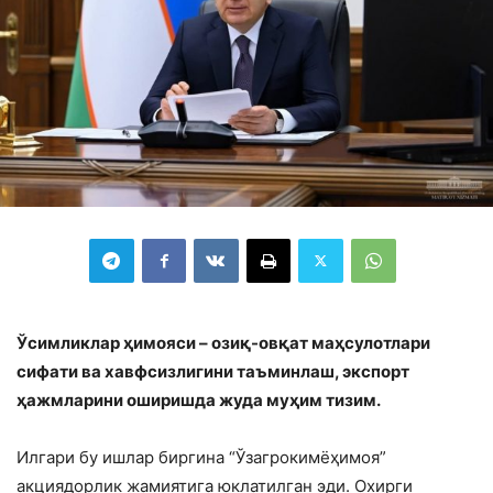
Ўсимликлар ҳимояси – озиқ-овқат маҳсулотлари
сифати ва хавфсизлигини таъминлаш, экспорт
ҳажмларини оширишда жуда муҳим тизим.
Илгари бу ишлар биргина “Ўзагрокимёҳимоя”
акциядорлик жамиятига юклатилган эди. Охирги