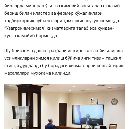
йилларда минерал ўғит ва кимёвий воситалар етказиб
бериш билан кластер ва фермер хўжаликлари,
тадбиркорлик субъектлари ҳам эркин шуғулланмоқда.
“Ўзагрокимёҳимоя” хизматларига талаб эса кундан-
кунга камайиб бормоқда.
Шу боис кеча давлат раҳбари иштирок этган йиғилишда
ўсимликларни ҳимоя қилиш бўйича янги тизим ташкил
этиш, ҳудудларда бу борадаги хизматларни кенгайтириш
масалалари муҳокама қилинди.