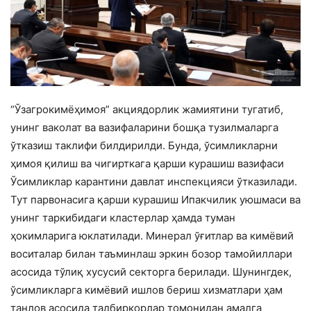
“Ўзагрокимёҳимоя” акциядорлик жамиятини тугатиб,
унинг ваколат ва вазифаларини бошқа тузилмаларга
ўтказиш таклифи билдирилди. Бунда, ўсимликларни
ҳимоя қилиш ва чигирткага қарши курашиш вазифаси
Ўсимликлар карантини давлат инспекцияси ўтказилади.
Тут парвонасига қарши курашиш Ипакчилик уюшмаси ва
унинг таркибидаги кластерлар ҳамда туман
ҳокимларига юклатилади. Минерал ўғитлар ва кимёвий
воситалар билан таъминлаш эркин бозор тамойиллари
асосида тўлиқ хусусий секторга берилади. Шунингдек,
ўсимликларга кимёвий ишлов бериш хизматлари ҳам
танлов асосида тадбиркорлар томонидан амалга