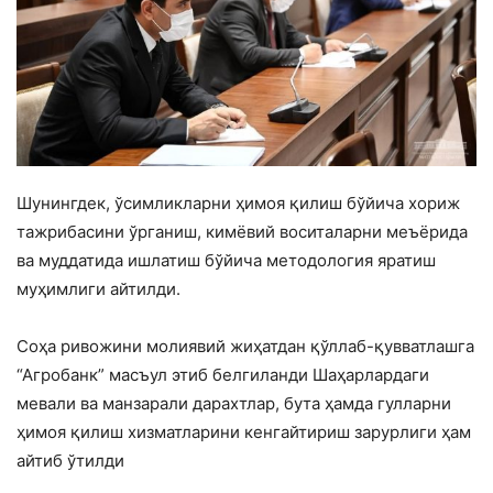
Шунингдек, ўсимликларни ҳимоя қилиш бўйича хориж
тажрибасини ўрганиш, кимёвий воситаларни меъёрида
ва муддатида ишлатиш бўйича методология яратиш
муҳимлиги айтилди.
Соҳа ривожини молиявий жиҳатдан қўллаб-қувватлашга
“Агробанк” масъул этиб белгиланди Шаҳарлардаги
мевали ва манзарали дарахтлар, бута ҳамда гулларни
ҳимоя қилиш хизматларини кенгайтириш зарурлиги ҳам
айтиб ўтилди