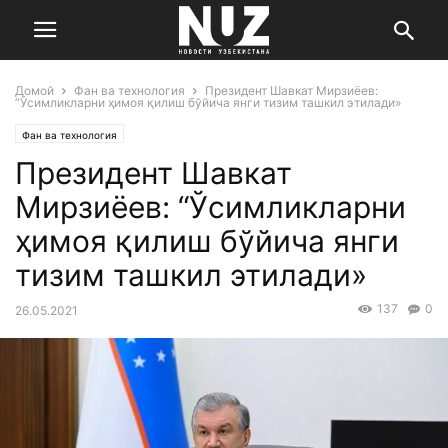
Домой
Фан ва технология
Президент Шавкат Мирзиёев:
“Ўсимликларни ҳимоя қилиш бўйича янги тизим ташкил этилади»
Фан ва технология
Президент Шавкат
Мирзиёев: “Ўсимликларни
ҳимоя қилиш бўйича янги
тизим ташкил этилади»
137
0
26.05.2021