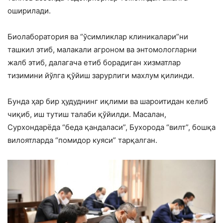
оширилади.
Биолаборатория ва “ўсимликлар клиникалари”ни
ташкил этиб, малакали агроном ва энтомологларни
жалб этиб, далагача етиб борадиган хизматлар
тизимини йўлга қўйиш зарурлиги махлум қилинди.
Бунда ҳар бир ҳудуднинг иқлими ва шароитидан келиб
чиқиб, иш тутиш талаби қўйилди. Масалан,
Сурхондарёда “беда қандаласи”, Бухорода “вилт”, бошқа
вилоятларда “помидор куяси” тарқалган.