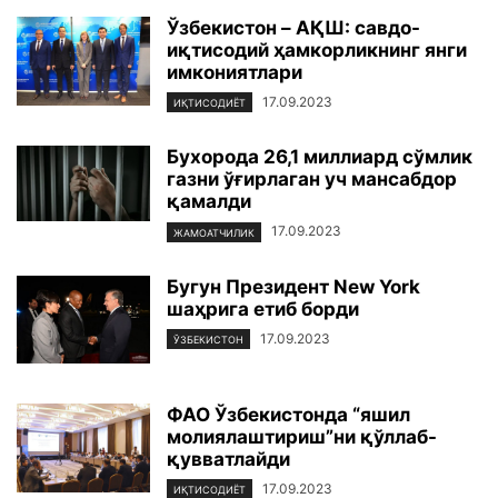
Ўзбекистон – AҚШ: савдо-
иқтисодий ҳамкорликнинг янги
имкониятлари
17.09.2023
ИҚТИСОДИЁТ
Бухорода 26,1 миллиард сўмлик
газни ўғирлаган уч мансабдор
қамалди
17.09.2023
ЖАМОАТЧИЛИК
Бугун Президент New York
шаҳрига етиб борди
17.09.2023
ЎЗБЕКИСТОН
ФАО Ўзбекистонда “яшил
молиялаштириш”ни қўллаб-
қувватлайди
17.09.2023
ИҚТИСОДИЁТ