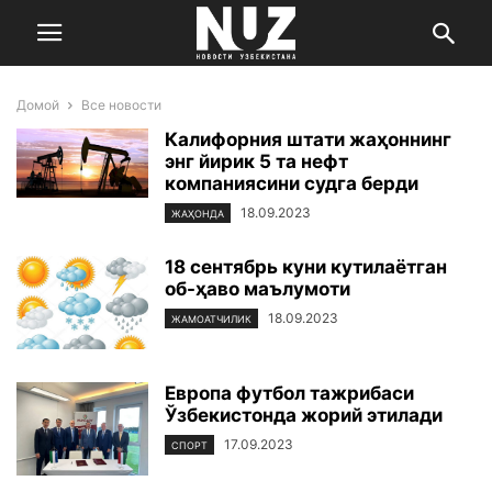
Домой
Все новости
Калифорния штати жаҳоннинг
энг йирик 5 та нефт
компаниясини судга берди
18.09.2023
ЖАҲОНДА
18 сентябрь куни кутилаётган
об-ҳаво маълумоти
18.09.2023
ЖАМОАТЧИЛИК
Европа футбол тажрибаси
Ўзбекистонда жорий этилади
17.09.2023
СПОРТ