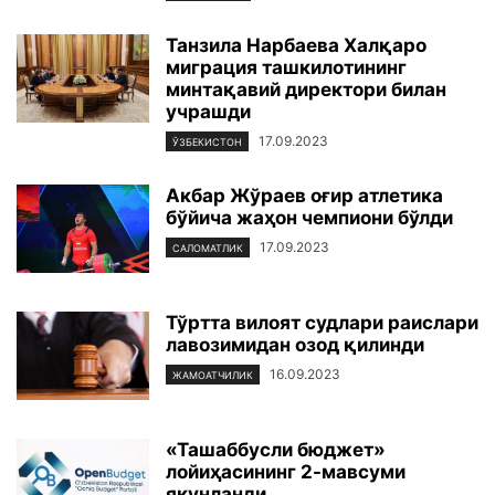
Танзила Нарбаева Халқаро
миграция ташкилотининг
минтақавий директори билан
учрашди
17.09.2023
ЎЗБЕКИСТОН
Акбар Жўраев оғир атлетика
бўйича жаҳон чемпиони бўлди
17.09.2023
САЛОМАТЛИК
Тўртта вилоят судлари раислари
лавозимидан озод қилинди
16.09.2023
ЖАМОАТЧИЛИК
«Ташаббусли бюджет»
лойиҳасининг 2-мавсуми
якунланди