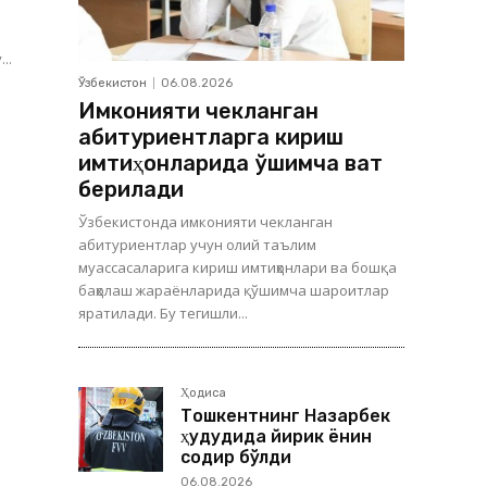
..
Ўзбекистон
06.08.2026
Имконияти чекланган
абитуриентларга кириш
имтиҳонларида қўшимча вақт
берилади
Ўзбекистонда имконияти чекланган
абитуриентлар учун олий таълим
муассасаларига кириш имтиҳонлари ва бошқа
баҳолаш жараёнларида қўшимча шароитлар
яратилади. Бу тегишли...
Ҳодиса
Тошкентнинг Назарбек
ҳудудида йирик ёнғин
содир бўлди
06.08.2026