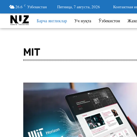
26.6
C
Узбекистан
Пятница, 7 августа, 2026
Контактная 
Барча янгликлар
Уч нуқта
Ўзбекистон
Жах
MIT