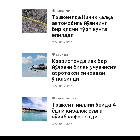
Жамоатчилик
Тошкентда Кичик ҳалқа
автомобиль йўлининг
бир қисми тўрт кунга
ёпилади
06.08.2026
Жаҳонда
Қозоғистонда илк бор
йўловчи билан учувчисиз
аэротакси синовдан
ўтказилди
06.08.2026
Жамоатчилик
Тошкент миллий боғида 4
ёшли қизалоқ сувга
чўкиб вафот этди
06.08.2026