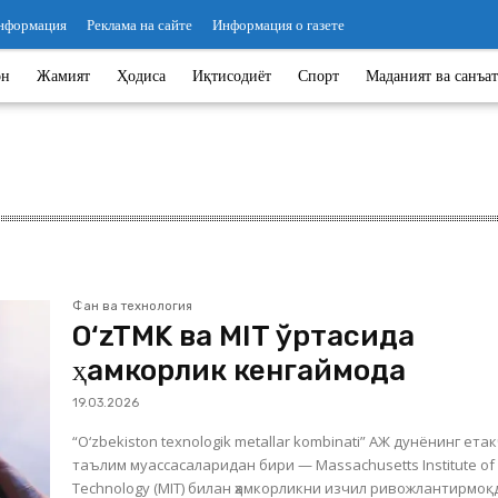
информация
Реклама на сайте
Информация о газете
он
Жамият
Ҳодиса
Иқтисодиёт
Спорт
Маданият ва санъат
Фан ва технология
O‘zTMK ва MIT ўртасида
ҳамкорлик кенгаймоқда
19.03.2026
“O‘zbekiston texnologik metallar kombinati” АЖ дунёнинг ета
таълим муассасаларидан бири — Massachusetts Institute of
Technology (MIT) билан ҳамкорликни изчил ривожлантирмоқ