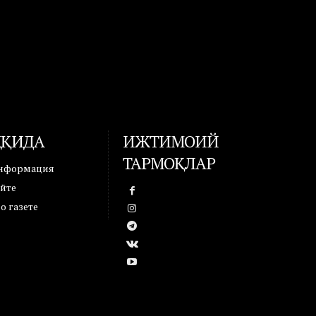
ҲАҚИДА
ИЖТИМОИЙ
ТАРМОҚЛАР
информация
айте
 газете