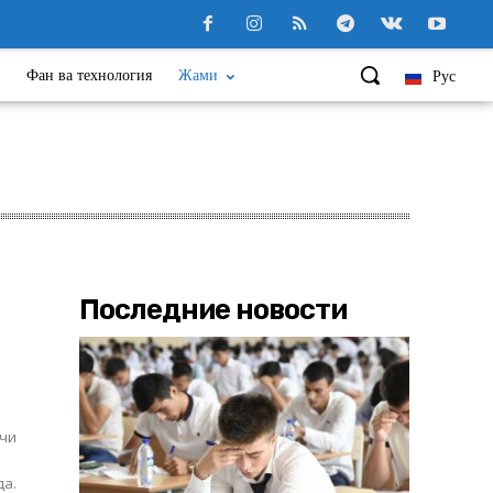
Фан ва технология
Жами
Рус
Последние новости
кчи
да.