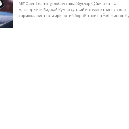
MIT Open Learning глобал ташаббуслар бўйича катта
маслаҳатчиси Виджай Кумар сунъий интеллектнинг саноат
тармоқларига таъсири ортиб бораётгани ва Ўзбекистон бу.